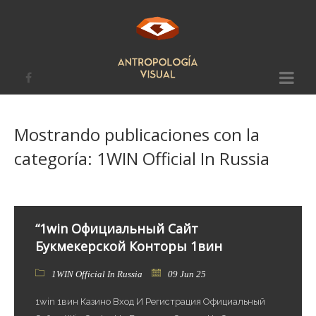
Toggle
navigati
Mostrando publicaciones con la
categoría: 1WIN Official In Russia
“1win Официальный Сайт
Букмекерской Конторы 1вин
1WIN Official In Russia
09 Jun 25
1win 1вин Казино Вход И Регистрация Официальный